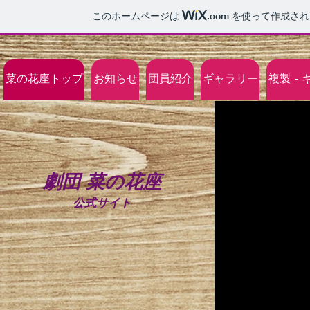
このホームページは
.com
を使って作成され
菜の花座トップ
お知らせ
団員紹介
ギャラリー
複製 -
劇団 菜の花座
公式サイト